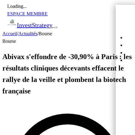
Loading...
ESPACE MEMBRE
Invest
Strategy
Accueil
/
Actualités
/
Bourse
Actu
Bourse
Bour
Cryp
Abivax s'effondre de -30,90% à Paris : les
Cro
résultats cliniques décevants effacent le
rallye de la veille et plombent la biotech
française