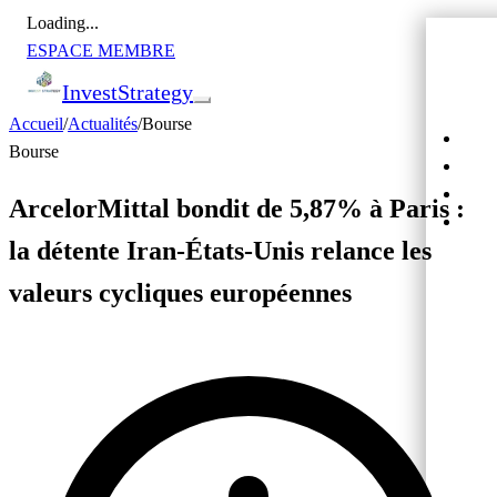
Loading...
ESPACE MEMBRE
Invest
Strategy
Accueil
/
Actualités
/
Bourse
Actu
Bourse
Bour
Cryp
ArcelorMittal bondit de 5,87% à Paris :
Cro
la détente Iran-États-Unis relance les
valeurs cycliques européennes