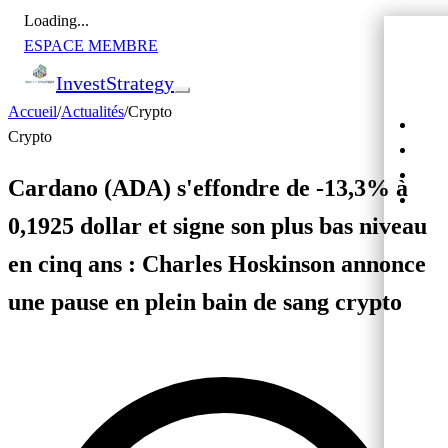
Loading...
ESPACE MEMBRE
Invest
Strategy
Accueil
/
Actualités
/
Crypto
Actu
Crypto
Bour
Cryp
Cardano (ADA) s'effondre de -13,3% à
Cro
0,1925 dollar et signe son plus bas niveau
en cinq ans : Charles Hoskinson annonce
une pause en plein bain de sang crypto