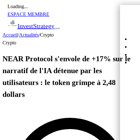
Loading...
ESPACE MEMBRE
Invest
Strategy
Accueil
/
Actualités
/
Crypto
Actu
Crypto
Bour
Cryp
NEAR Protocol s'envole de +17% sur le
Cro
narratif de l'IA détenue par les
utilisateurs : le token grimpe à 2,48
dollars