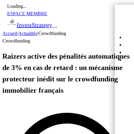
Loading...
ESPACE MEMBRE
Invest
Strategy
Accueil
/
Actualités
/
Crowdfunding
Actu
Crowdfunding
Bour
Cryp
Raizers active des pénalités automatiques
Cro
de 3% en cas de retard : un mécanisme
protecteur inédit sur le crowdfunding
immobilier français