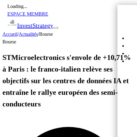
Loading...
ESPACE MEMBRE
Invest
Strategy
Accueil
/
Actualités
/
Bourse
Actu
Bourse
Bour
Cryp
STMicroelectronics s'envole de +10,71%
Cro
à Paris : le franco-italien relève ses
objectifs sur les centres de données IA et
entraîne le rallye européen des semi-
conducteurs