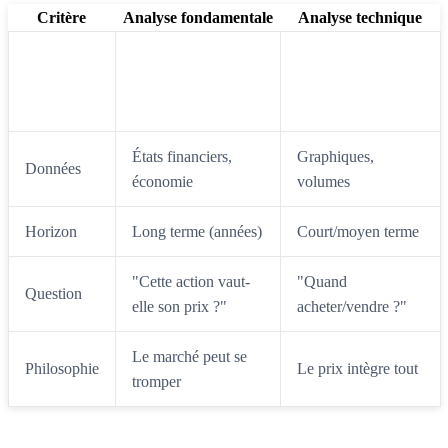
Critère
Analyse fondamentale
Analyse technique
Prévoir les
Déterminer la
Objectif
mouvements de
valeur intrinsèque
prix
États financiers,
Graphiques,
Données
économie
volumes
Horizon
Long terme (années)
Court/moyen terme
"Cette action vaut-
"Quand
Question
elle son prix ?"
acheter/vendre ?"
Le marché peut se
Philosophie
Le prix intègre tout
tromper