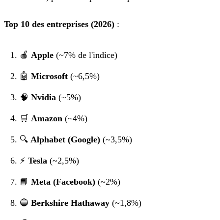
Top 10 des entreprises (2026)
:
🍎
Apple
(~7% de l'indice)
🤖
Microsoft
(~6,5%)
🧠
Nvidia
(~5%)
🛒
Amazon
(~4%)
🔍
Alphabet (Google)
(~3,5%)
⚡
Tesla
(~2,5%)
📘
Meta (Facebook)
(~2%)
🔵
Berkshire Hathaway
(~1,8%)