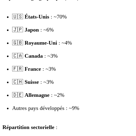
🇺🇸
États-Unis
: ~70%
🇯🇵
Japon
: ~6%
🇬🇧
Royaume-Uni
: ~4%
🇨🇦
Canada
: ~3%
🇫🇷
France
: ~3%
🇨🇭
Suisse
: ~3%
🇩🇪
Allemagne
: ~2%
Autres pays développés : ~9%
Répartition sectorielle
: