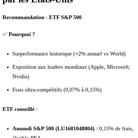
Recommandation
:
ETF S&P 500
✅
Pourquoi ?
Surperformance historique (+2% annuel vs World)
Exposition aux leaders mondiaux (Apple, Microsoft,
Nvidia)
Frais ultra-compétitifs (0,07% à 0,15%)
ETF conseillé
:
Amundi S&P 500 (LU1681048804)
: 0,15% de frais,
éligible PEA