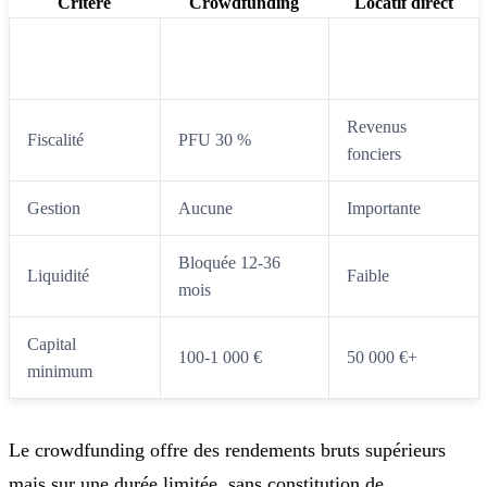
Critère
Crowdfunding
Locatif direct
Rendement
8-12 %
3-6 %
brut
Revenus
Fiscalité
PFU 30 %
fonciers
Gestion
Aucune
Importante
Bloquée 12-36
Liquidité
Faible
mois
Capital
100-1 000 €
50 000 €+
minimum
Le crowdfunding offre des rendements bruts supérieurs
mais sur une durée limitée, sans constitution de