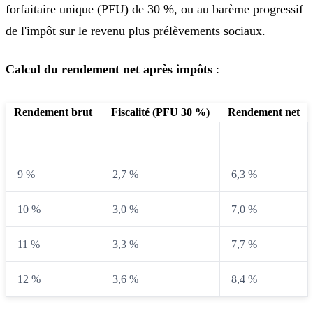
forfaitaire unique (PFU) de 30 %, ou au barème progressif
de l'impôt sur le revenu plus prélèvements sociaux.
Calcul du rendement net après impôts
:
Rendement brut
Fiscalité (PFU 30 %)
Rendement net
8 %
2,4 %
5,6 %
9 %
2,7 %
6,3 %
10 %
3,0 %
7,0 %
11 %
3,3 %
7,7 %
12 %
3,6 %
8,4 %