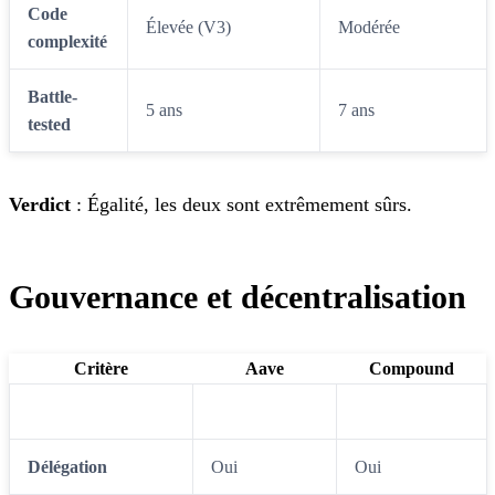
Code
Élevée (V3)
Modérée
complexité
Battle-
5 ans
7 ans
tested
Verdict
: Égalité, les deux sont extrêmement sûrs.
Gouvernance et décentralisation
Critère
Aave
Compound
Token holders
AAVE stakers
COMP holders
Délégation
Oui
Oui