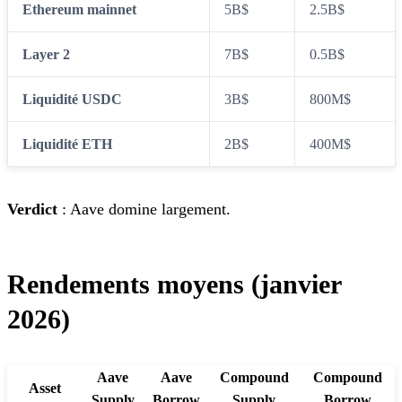
Ethereum mainnet
5B$
2.5B$
Layer 2
7B$
0.5B$
Liquidité USDC
3B$
800M$
Liquidité ETH
2B$
400M$
Verdict
: Aave domine largement.
Rendements moyens (janvier
2026)
Aave
Aave
Compound
Compound
Asset
Supply
Borrow
Supply
Borrow