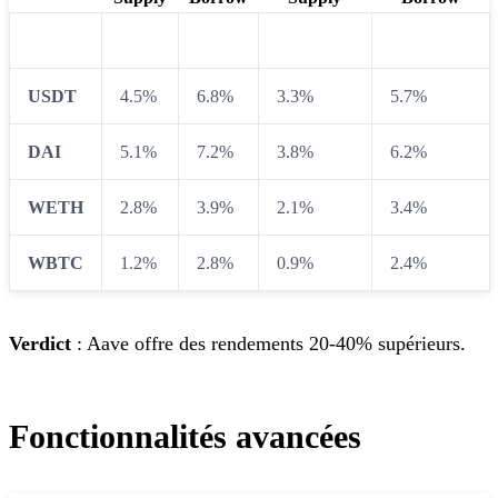
USDC
4.2%
6.1%
3.1%
5.4%
USDT
4.5%
6.8%
3.3%
5.7%
DAI
5.1%
7.2%
3.8%
6.2%
WETH
2.8%
3.9%
2.1%
3.4%
WBTC
1.2%
2.8%
0.9%
2.4%
Verdict
: Aave offre des rendements 20-40% supérieurs.
Fonctionnalités avancées