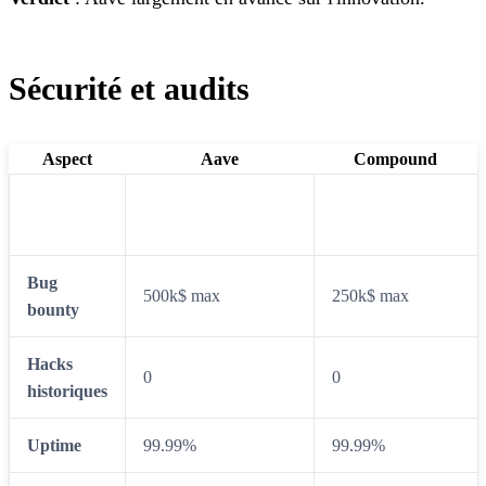
Sécurité et audits
Aspect
Aave
Compound
10+ (Trail of Bits,
8+ (Trail of Bits,
Audits
OpenZeppelin, etc.)
OpenZeppelin)
Bug
500k$ max
250k$ max
bounty
Hacks
0
0
historiques
Uptime
99.99%
99.99%