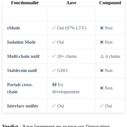
Fonctionnalité
Aave
Compound
Flash Loans
✅ Oui
❌ Non
eMode
✅ Oui (97% LTV)
❌ Non
Isolation Mode
✅ Oui
❌ Non
Multi-chain natif
✅ 20+ chains
⚠️ 4 chains
Stablecoin natif
✅ GHO
❌ Non
Portals cross-
🚧 En
❌ Non
chain
développement
Interface unifiée
✅ Oui
✅ Oui
Verdict
: Aave largement en avance sur l'innovation.