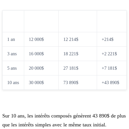
20% APR
20% APY
Durée
Différence
(simple)
(composé)
1 an
12 000$
12 214$
+214$
3 ans
16 000$
18 221$
+2 221$
5 ans
20 000$
27 181$
+7 181$
10 ans
30 000$
73 890$
+43 890$
Sur 10 ans, les intérêts composés génèrent 43 890$ de plus
que les intérêts simples avec le même taux initial.