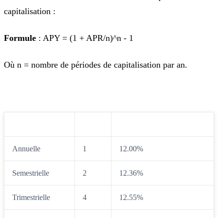
capitalisation :
Formule
: APY = (1 + APR/n)^n - 1
Où n = nombre de périodes de capitalisation par an.
Fréquence
n
APR 12% → APY
Annuelle
1
12.00%
Semestrielle
2
12.36%
Trimestrielle
4
12.55%