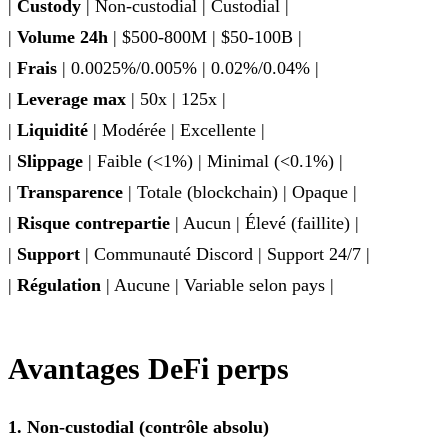
|
Custody
| Non-custodial | Custodial |
|
Volume 24h
| $500-800M | $50-100B |
|
Frais
| 0.0025%/0.005% | 0.02%/0.04% |
|
Leverage max
| 50x | 125x |
|
Liquidité
| Modérée | Excellente |
|
Slippage
| Faible (<1%) | Minimal (<0.1%) |
|
Transparence
| Totale (blockchain) | Opaque |
|
Risque contrepartie
| Aucun | Élevé (faillite) |
|
Support
| Communauté Discord | Support 24/7 |
|
Régulation
| Aucune | Variable selon pays |
Avantages DeFi perps
1. Non-custodial (contrôle absolu)