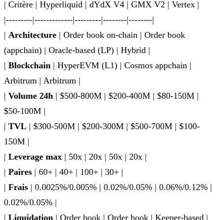
| Critère | Hyperliquid | dYdX V4 | GMX V2 | Vertex |
|---------|-------------|---------|--------|--------|
|
Architecture
| Order book on-chain | Order book
(appchain) | Oracle-based (LP) | Hybrid |
|
Blockchain
| HyperEVM (L1) | Cosmos appchain |
Arbitrum | Arbitrum |
|
Volume 24h
| $500-800M | $200-400M | $80-150M |
$50-100M |
|
TVL
| $300-500M | $200-300M | $500-700M | $100-
150M |
|
Leverage max
| 50x | 20x | 50x | 20x |
|
Paires
| 60+ | 40+ | 100+ | 30+ |
|
Frais
| 0.0025%/0.005% | 0.02%/0.05% | 0.06%/0.12% |
0.02%/0.05% |
|
Liquidation
| Order book | Order book | Keeper-based |