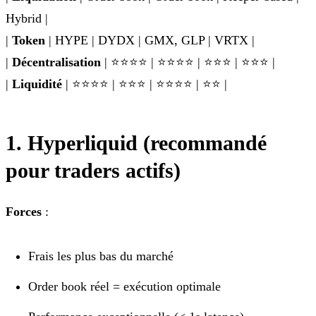
Hybrid |
|
Token
| HYPE | DYDX | GMX, GLP | VRTX |
|
Décentralisation
| ⭐⭐⭐⭐ | ⭐⭐⭐⭐ | ⭐⭐⭐ | ⭐⭐⭐ |
|
Liquidité
| ⭐⭐⭐⭐ | ⭐⭐⭐ | ⭐⭐⭐⭐ | ⭐⭐ |
1. Hyperliquid (recommandé
pour traders actifs)
Forces
:
Frais les plus bas du marché
Order book réel = exécution optimale