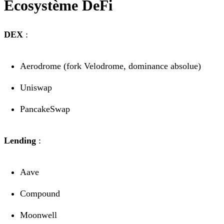
Écosystème DeFi
DEX
:
Aerodrome (fork Velodrome, dominance absolue)
Uniswap
PancakeSwap
Lending
:
Aave
Compound
Moonwell